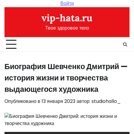
Перейти
Войти
к
vip-hata.ru
содержимому
Твое здоровое тело
Биография Шевченко Дмитрий —
история жизни и творчества
выдающегося художника
Опубликовано в
13 января 2023
автор:
studiohallo_