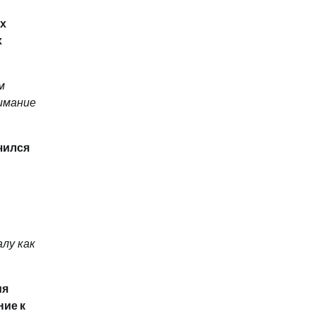
их
х
м
нимание
чился
алу как
ия
ние к