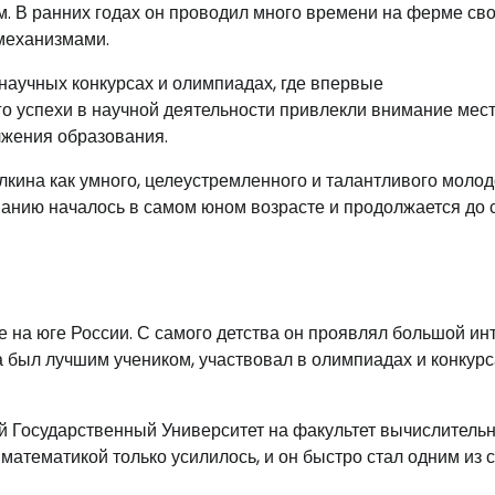
м. В ранних годах он проводил много времени на ферме св
 механизмами.
 научных конкурсах и олимпиадах, где впервые
го успехи в научной деятельности привлекли внимание мес
лжения образования.
кина как умного, целеустремленного и талантливого молод
ванию началось в самом юном возрасте и продолжается до 
 на юге России. С самого детства он проявлял большой инт
 был лучшим учеником, участвовал в олимпиадах и конкурс
й Государственный Университет на факультет вычислитель
 математикой только усилилось, и он быстро стал одним из