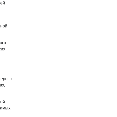
оей
тной
ого
сих
ерес к
ах,
ной
 самых