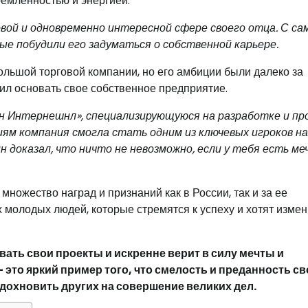
емленностью и энергией.
овой и одновременно интересной сфере своего отца. С са
ые побудили его задуматься о собственной карьере.
льшой торговой компании, но его амбиции были далеко за
ил основать свое собственное предприятие.
ин Интернешнл», специализирующуюся на разработке и пр
иям компания смогла стать одним из ключевых игроков на
 доказал, что ничто не невозможно, если у тебя есть ме
ножество наград и признаний как в России, так и за ее
 молодых людей, которые стремятся к успеху и хотят измен
ать свои проекты и искренне верит в силу мечты и
 это яркий пример того, что смелость и преданность с
дохновить других на совершение великих дел.