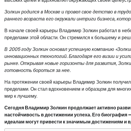
высоких целей и вдохновлял окружающих своей целеустр
Золкин родился в Москве и провел свое детство в труд
раннего возраста его окружали интриги бизнеса, котор
В начале своей карьеры Владимир Золкин работал в небо
пределами этой области. Он стремился к большему и реш
В 2005 году Золкин основал успешную компанию «Золк
инновационных технологий. Благодаря его визии и усил
рынке. Открывая новые горизонты для развития, Золкин
готовность бороться за нее.
На протяжении своей карьеры Владимир Золкин получил м
пределами. Он стал вдохновением и образцом для многих
мир к лучшему.
Сегодня Владимир Золкин продолжает активно развив
настойчивость в достижении успеха. Его биография —
идеалам могут привести к значимым достижениям и в