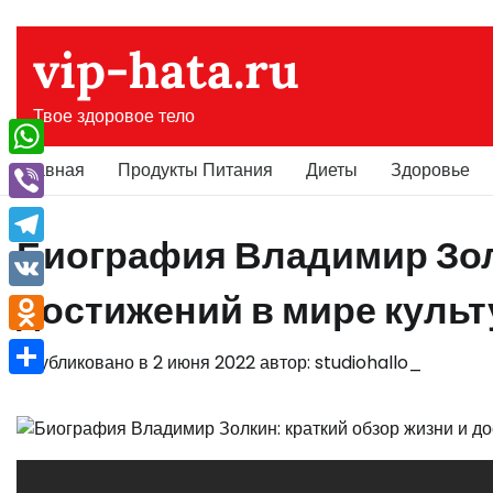
Перейти
к
vip-hata.ru
содержимому
Твое здоровое тело
Главная
Продукты Питания
Диеты
Здоровье
WhatsApp
Viber
Биография Владимир Зол
Telegram
достижений в мире культ
VK
Odnoklassniki
Опубликовано в
2 июня 2022
автор:
studiohallo_
Отправить