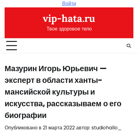
Перейти
Войти
к
vip-hata.ru
содержимому
Твое здоровое тело
Мазурин Игорь Юрьевич —
эксперт в области ханты-
мансийской культуры и
искусства, рассказываем о его
биографии
Опубликовано в
21 марта 2022
автор:
studiohallo_