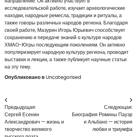
направление. Он активно участвует в
исследовательской работе, изучает археологические
находки, народные ремесла, традиции и ритуалы, а
также говоры различных народов региона. Благодаря
своей работе, Мазурин Игорь Юрьевич способствует
сохранению и передаче знаний о культуре народов
ХМАО-Югры последующим поколениям. Он активно
популяризирует народную культуру региона, проводит
выставки и лекции, а также публикует научные статьи
на эту тему.
Опубликовано в
Uncategorised
Навигация
Предыдущая:
Следующая:
по
Сергей Есенин
Биография Ромины Пауэр
записям
Александрович — жизнь и
и Альбано — история
творчество великого
любви и триумфа
русского поэта