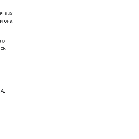
ичных
и она
 в
сь.
А.