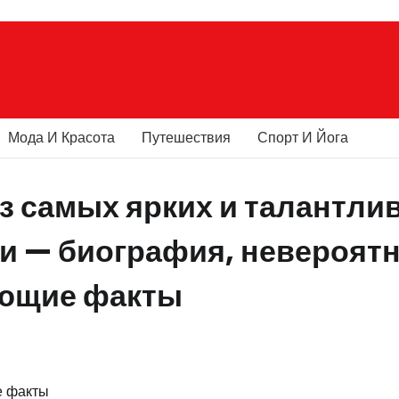
Мода И Красота
Путешествия
Спорт И Йога
з самых ярких и талантли
и — биография, невероят
ающие факты