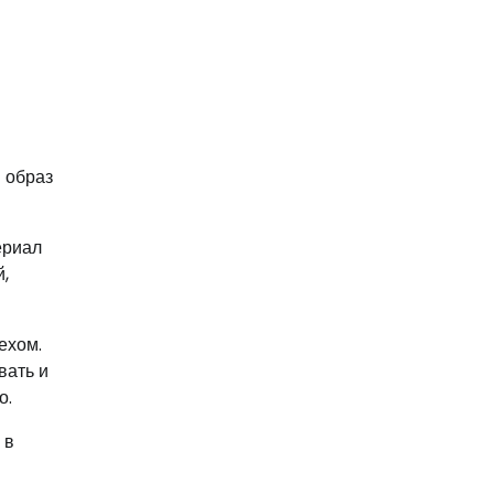
 образ
ериал
,
ехом.
вать и
о.
 в