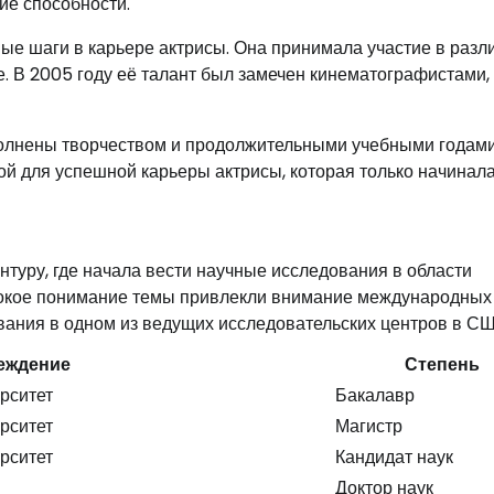
ие способности.
ые шаги в карьере актрисы. Она принимала участие в разл
. В 2005 году её талант был замечен кинематографистами, 
олнены творчеством и продолжительными учебными годами
ой для успешной карьеры актрисы, которая только начинала
туру, где начала вести научные исследования в области
убокое понимание темы привлекли внимание международных
вания в одном из ведущих исследовательских центров в СШ
еждение
Степень
рситет
Бакалавр
рситет
Магистр
рситет
Кандидат наук
Доктор наук