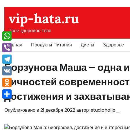
Перейти
к
vip-hata.ru
содержимому
Твое здоровое тело
Главная
Продукты Питания
Диеты
Здоровье
WhatsApp
Viber
Борзунова Маша – одна и
Telegram
личностей современност
VK
Odnoklassniki
достижения и захватыв
Отправить
Опубликовано в
21 декабря 2022
автор:
studiohallo_