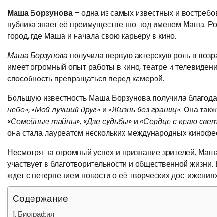
Маша Борзунова
– одна из самых известных и востребо
публика знает её преимущественно под именем Маша. Род
город, где Маша и начала свою карьеру в кино.
Маша Борзунова
получила первую актерскую роль в возра
имеет огромный опыт работы в кино, театре и телевиден
способность превращаться перед камерой.
Большую известность Маша Борзунова получила благода
небе
», «
Мой лучший друг
» и «
Жизнь без границ
». Она так
«
Семейные тайны
», «
Две судьбы
» и «
Сердце с краю све
она стала лауреатом нескольких международных кинофес
Несмотря на огромный успех и признание зрителей, Маша
участвует в благотворительности и общественной жизни.
ждет с нетерпением новости о её творческих достижениях
Содержание
Биография