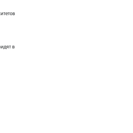
ситетов
идят в