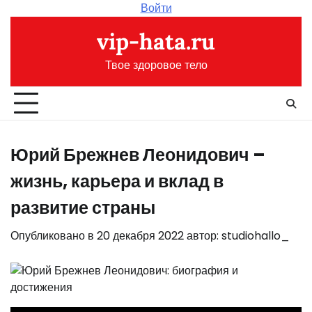
Перейти
Войти
к
vip-hata.ru
содержимому
Твое здоровое тело
Юрий Брежнев Леонидович –
жизнь, карьера и вклад в
развитие страны
Опубликовано в
20 декабря 2022
автор:
studiohallo_