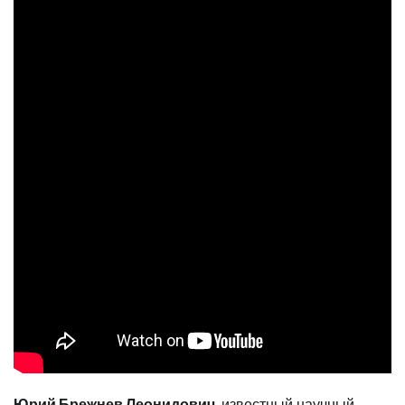
Юрий Брежнев Леонидович
, известный научный