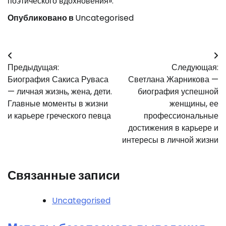
поэтического вдохновения».
Опубликовано в
Uncategorised
Навигация
Предыдущая:
Следующая:
по
Биография Сакиса Руваса
Светлана Жарникова —
записям
— личная жизнь, жена, дети.
биография успешной
Главные моменты в жизни
женщины, ее
и карьере греческого певца
профессиональные
достижения в карьере и
интересы в личной жизни
Связанные записи
Uncategorised