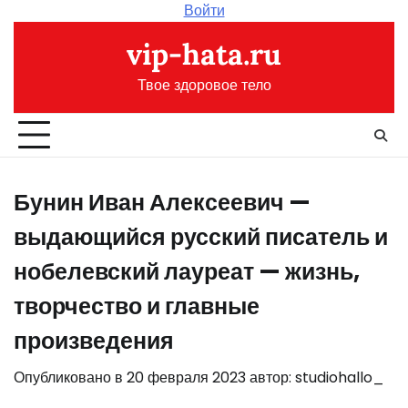
Перейти
Войти
к
vip-hata.ru
содержимому
Твое здоровое тело
Бунин Иван Алексеевич —
выдающийся русский писатель и
нобелевский лауреат — жизнь,
творчество и главные
произведения
Опубликовано в
20 февраля 2023
автор:
studiohallo_