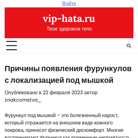
Перейти
Войти
к
vip-hata.ru
содержимому
Твое здоровое тело
Причины появления фурункулов
с локализацией под мышкой
Опубликовано в
22 февраля 2023
автор:
znakcomstva_
Фурункул под мышкой – это болезненный нарост,
который отражается на внешнем виде кожного
покрова, приносит физический дискомфорт. Многие
воспринимают фурункул как временную неприятность,