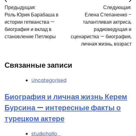
Навигация
Предыдущая:
Следующая:
по
Роль Юрия Барабаша в
Елена Степаненко –
записям
истории гетманства —
талантливая актриса,
биография и вклад в
радиоведущая и
становление Петлюры
сценаристка — биография,
личная жизнь, возраст
Связанные записи
Uncategorised
Биография и личная жизнь Керем
Бурсина — интересные факты о
турецком актере
studiohallo_