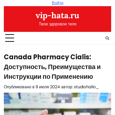
Перейти
Войти
к
vip-hata.ru
содержимому
Твое здоровое тело
Canada Pharmacy Cialis:
Доступность, Преимущества и
Инструкции по Применению
Опубликовано в
9 июля 2024
автор:
studiohallo_