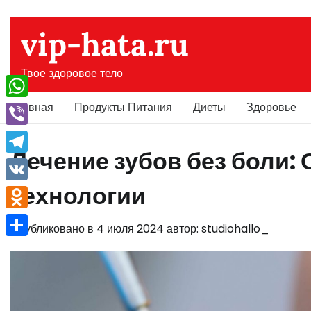
Перейти
к
vip-hata.ru
содержимому
Твое здоровое тело
Главная
Продукты Питания
Диеты
Здоровье
WhatsApp
Viber
Лечение зубов без боли:
Telegram
технологии
VK
Odnoklassniki
Опубликовано в
4 июля 2024
автор:
studiohallo_
Отправить