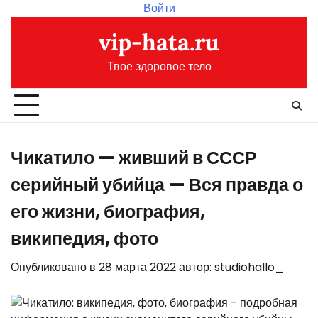
Перейти
Войти
к
vip-hata.ru
содержимому
Твое здоровое тело
Чикатило — живший в СССР
серийный убийца — Вся правда о
его жизни, биография,
википедия, фото
Опубликовано в
28 марта 2022
автор:
studiohallo_