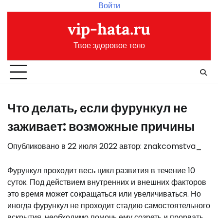
Перейти
Войти
к
vip-hata.ru
содержимому
Твое здоровое тело
Что делать, если фурункул не
заживает: возможные причины
Опубликовано в
22 июля 2022
автор:
znakcomstva_
Фурункул проходит весь цикл развития в течение 10
суток. Под действием внутренних и внешних факторов
это время может сокращаться или увеличиваться. Но
иногда фурункул не проходит стадию самостоятельного
вскрытия, необходимо помочь ему созреть и прорвать.