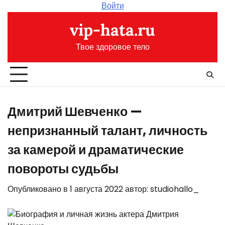
Перейти
Войти
к
vip-hata.ru
содержимому
Твое здоровое тело
Дмитрий Шевченко —
непризнанный талант, личность
за камерой и драматические
повороты судьбы
Опубликовано в
1 августа 2022
автор:
studiohallo_