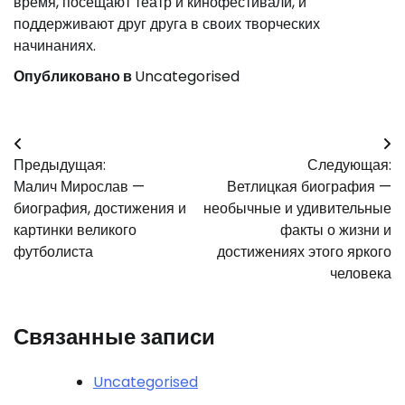
время, посещают театр и кинофестивали, и
поддерживают друг друга в своих творческих
начинаниях.
Опубликовано в
Uncategorised
Навигация
Предыдущая:
Следующая:
по
Малич Мирослав —
Ветлицкая биография —
записям
биография, достижения и
необычные и удивительные
картинки великого
факты о жизни и
футболиста
достижениях этого яркого
человека
Связанные записи
Uncategorised