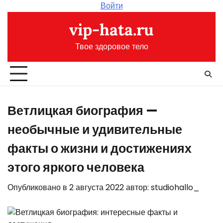
Перейти
Войти
к
vip-hata.ru
содержимому
Твое здоровое тело
Ветлицкая биография —
необычные и удивительные
факты о жизни и достижениях
этого яркого человека
Опубликовано в
2 августа 2022
автор:
studiohallo_