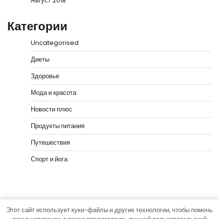
Август 2018
Категории
Uncategorised
Диеты
Здоровье
Мода и красота
Новости плюс
Продукты питания
Путешествия
Спорт и йога
Этот сайт использует куки-файлы и другие технологии, чтобы помочь
Copyright © 2026
vip-hata.ru
Тема News Bank от