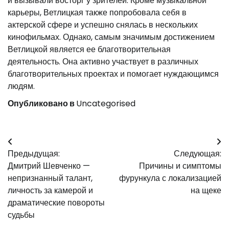
и вызывали восторг у зрителей. Кроме музыкальной
карьеры, Ветлицкая также попробовала себя в
актерской сфере и успешно снялась в нескольких
кинофильмах. Однако, самым значимым достижением
Ветлицкой является ее благотворительная
деятельность. Она активно участвует в различных
благотворительных проектах и помогает нуждающимся
людям.
Опубликовано в
Uncategorised
Навигация
Предыдущая:
Следующая:
по
Дмитрий Шевченко —
Причины и симптомы
записям
непризнанный талант,
фурункула с локализацией
личность за камерой и
на щеке
драматические повороты
судьбы