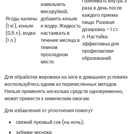
Принимать внутрь 3
измельчить
раза в день после
мясорубкой,
каждого приема
Ягоды калины
добавить коньяк
пищи. Разовая
(1 кг), коньяк
и водку. Жидкость
дозировка – 1 ст.
(0,5 л), водка
настаивать в
л. Настойка
(1 л.)
течение месяца в
эффективна для
темном
профилактики
прохладном
образований.
месте.
Для обработки жировика на ноге в домашних условиях
воспользуйтесь одним из перечисленных методов.
Нельзя применять несколько средств одновременно,
может привести к химическим ожогам.
Для избавления от уплотнения помогут:
свежий луковый сок (на ночь);
зубчики чеснока;