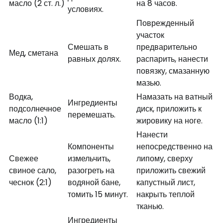
масло (2 ст. л.)
на 8 часов.
условиях.
Поврежденный
участок
Смешать в
предварительно
Мед, сметана
равных долях.
распарить, нанести
повязку, смазанную
мазью.
Водка,
Намазать на ватный
Ингредиенты
подсолнечное
диск, приложить к
перемешать.
масло (1:1)
жировику на ноге.
Нанести
Компоненты
непосредственно на
Свежее
измельчить,
липому, сверху
свиное сало,
разогреть на
приложить свежий
чеснок (2:1)
водяной бане,
капустный лист,
томить 15 минут.
накрыть теплой
тканью.
Ингредиенты