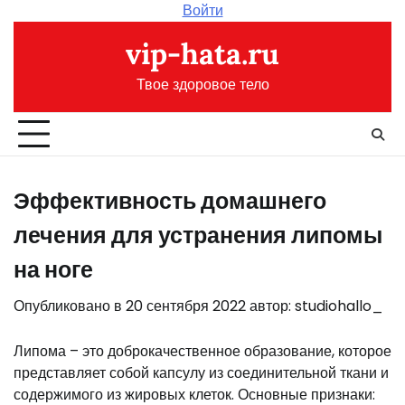
Перейти
Войти
к
vip-hata.ru
содержимому
Твое здоровое тело
Эффективность домашнего
лечения для устранения липомы
на ноге
Опубликовано в
20 сентября 2022
автор:
studiohallo_
Липома – это доброкачественное образование, которое
представляет собой капсулу из соединительной ткани и
содержимого из жировых клеток. Основные признаки: