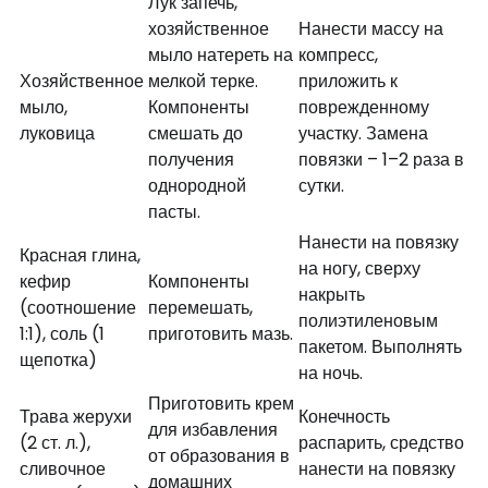
Лук запечь,
хозяйственное
Нанести массу на
мыло натереть на
компресс,
Хозяйственное
мелкой терке.
приложить к
мыло,
Компоненты
поврежденному
луковица
смешать до
участку. Замена
получения
повязки – 1–2 раза в
однородной
сутки.
пасты.
Нанести на повязку
Красная глина,
на ногу, сверху
кефир
Компоненты
накрыть
(соотношение
перемешать,
полиэтиленовым
1:1), соль (1
приготовить мазь.
пакетом. Выполнять
щепотка)
на ночь.
Приготовить крем
Трава жерухи
Конечность
для избавления
(2 ст. л.),
распарить, средство
от образования в
сливочное
нанести на повязку
домашних