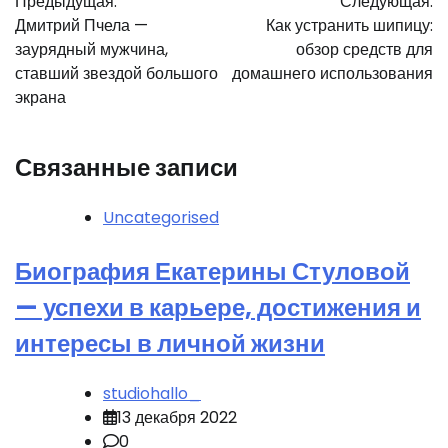
Предыдущая:
Следующая:
по
Дмитрий Пчела —
Как устранить шипицу:
записям
заурядный мужчина,
обзор средств для
ставший звездой большого
домашнего использования
экрана
Связанные записи
Uncategorised
Биография Екатерины Стуловой
— успехи в карьере, достижения и
интересы в личной жизни
studiohallo_
13 декабря 2022
0