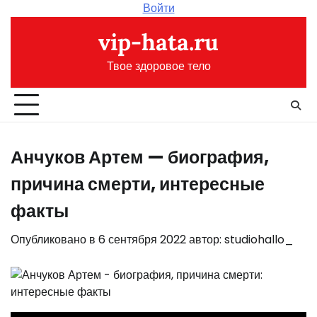
Перейти
Войти
к
vip-hata.ru
содержимому
Твое здоровое тело
Анчуков Артем — биография,
причина смерти, интересные
факты
Опубликовано в
6 сентября 2022
автор:
studiohallo_