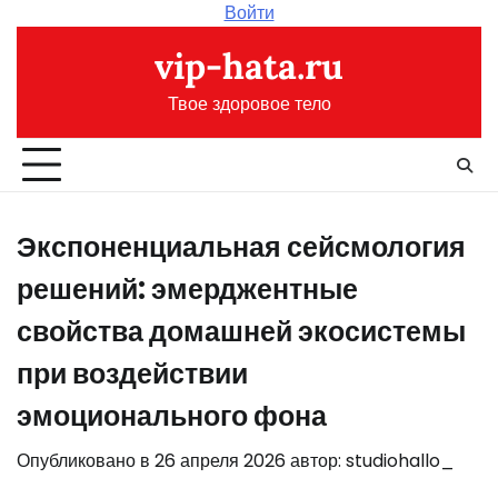
Перейти
Войти
к
vip-hata.ru
содержимому
Твое здоровое тело
Экспоненциальная сейсмология
решений: эмерджентные
свойства домашней экосистемы
при воздействии
эмоционального фона
Опубликовано в
26 апреля 2026
автор:
studiohallo_