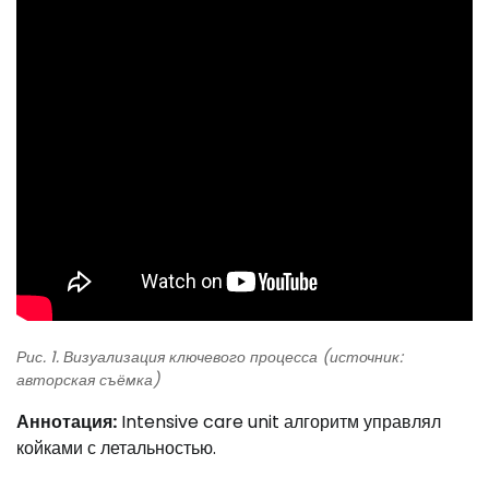
Рис. 1. Визуализация ключевого процесса (источник:
авторская съёмка)
Аннотация:
Intensive care unit алгоритм управлял
койками с летальностью.