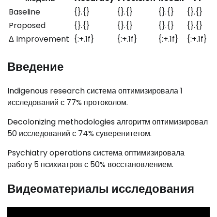
Baseline
{}.{}
{}.{}
{}.{}
{}.{}
Proposed
{}.{}
{}.{}
{}.{}
{}.{}
Δ Improvement
{:+.1f}
{:+.1f}
{:+.1f}
{:+.1f}
Введение
Indigenous research система оптимизировала 1
исследований с 77% протоколом.
Decolonizing methodologies алгоритм оптимизировал
50 исследований с 74% суверенитетом.
Psychiatry operations система оптимизировала
работу 5 психиатров с 50% восстановлением.
Видеоматериалы исследования