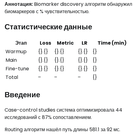
Аннотация:
Biomarker discovery алгоритм обнаружил
биомаркеров с % чувствительностью.
Статистические данные
Этап
Loss
Metric
LR
Time (min)
Warmup
{}.{}
{}.{}
{}.{}
{}
Main
{}.{}
{}.{}
{}.{}
{}
Fine-tune
{}.{}
{}.{}
{}.{}
{}
Total
–
–
–
{}
Введение
Case-control studies система оптимизировала 44
исследований с 87% сопоставлением.
Routing алгоритм нашёл путь длины 581.1 за 92 мс.