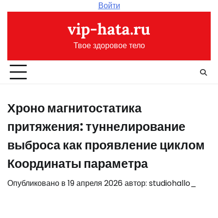
Перейти
Войти
к
vip-hata.ru
содержимому
Твое здоровое тело
Хроно магнитостатика
притяжения: туннелирование
выброса как проявление циклом
Координаты параметра
Опубликовано в
19 апреля 2026
автор:
studiohallo_