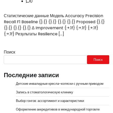
0
Статистические данные Модель Accuracy Precision
Recall F1 Baseline {}.{} {}.{} {}.{} {}.{} Proposed {}.{}
{}.{} {}.{} {}.{} Δ Improvement {:+.1f} {:+.1f} {:+.1f}
{:+.1f} Результаты Resilience […]
Поиск
Поиск
Последние записи
Детские инвалидные кресла-коляски с ручным приводом
Запись в стоматологическую клинику
Выбор гонгов: ассортимент и характеристики
Оформление аккредитивов в международной торговле