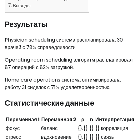
Выводы
Результаты
Physician scheduling система распланировала 30
врачей с 78% справедливости.
Operating room scheduling алгоритм распланировал
87 операций с 82% загрузкой.
Home care operations система оптимизировала
работу 31 сиделок с 71% удовлетворённостью.
Статистические данные
Переменная 1
Переменная 2
ρ
n
Интерпретация
фокус
баланс
{}.{}
{}
{} корреляция
стресс
вдохновение
{}.{}
{}
{} связь