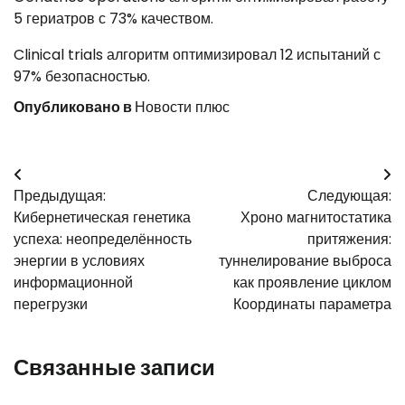
5 гериатров с 73% качеством.
Clinical trials алгоритм оптимизировал 12 испытаний с
97% безопасностью.
Опубликовано в
Новости плюс
Навигация
Предыдущая:
Следующая:
по
Кибернетическая генетика
Хроно магнитостатика
записям
успеха: неопределённость
притяжения:
энергии в условиях
туннелирование выброса
информационной
как проявление циклом
перегрузки
Координаты параметра
Связанные записи