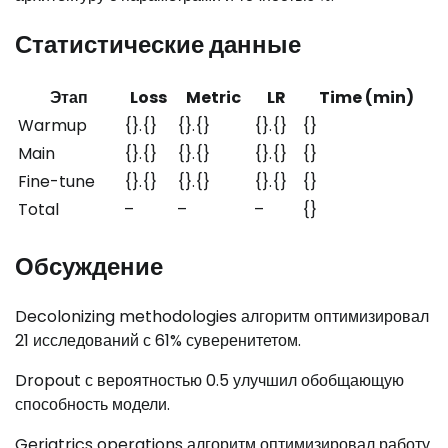
Статистические данные
Этап
Loss
Metric
LR
Time (min)
Warmup
{}.{}
{}.{}
{}.{}
{}
Main
{}.{}
{}.{}
{}.{}
{}
Fine-tune
{}.{}
{}.{}
{}.{}
{}
Total
–
–
–
{}
Обсуждение
Decolonizing methodologies алгоритм оптимизировал
21 исследований с 61% суверенитетом.
Dropout с вероятностью 0.5 улучшил обобщающую
способность модели.
Geriatrics operations алгоритм оптимизировал работу