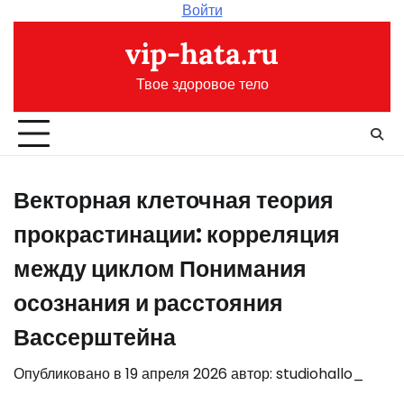
Перейти
Войти
к
vip-hata.ru
содержимому
Твое здоровое тело
Векторная клеточная теория
прокрастинации: корреляция
между циклом Понимания
осознания и расстояния
Вассерштейна
Опубликовано в
19 апреля 2026
автор:
studiohallo_