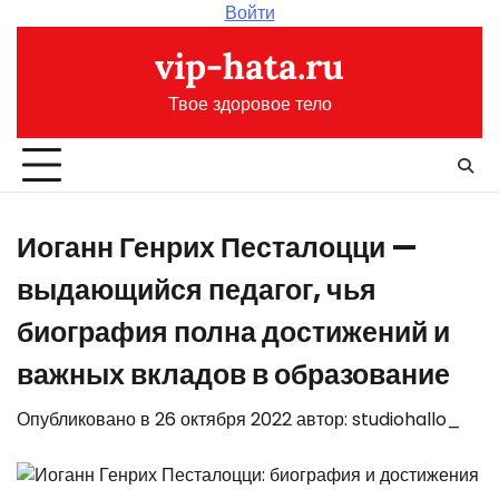
Перейти
Войти
к
vip-hata.ru
содержимому
Твое здоровое тело
Иоганн Генрих Песталоцци —
выдающийся педагог, чья
биография полна достижений и
важных вкладов в образование
Опубликовано в
26 октября 2022
автор:
studiohallo_