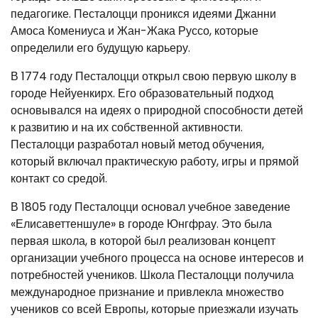
педагогике. Песталоцци проникся идеями Джанни
Амоса Комениуса и Жан-Жака Руссо, которые
определили его будущую карьеру.
В 1774 году Песталоцци открыл свою первую школу в
городе Нейуенкирх. Его образовательный подход
основывался на идеях о природной способности детей
к развитию и на их собственной активности.
Песталоцци разработал новый метод обучения,
который включал практическую работу, игры и прямой
контакт со средой.
В 1805 году Песталоцци основал учебное заведение
«Елисаветтеншуле» в городе Юнгфрау. Это была
первая школа, в которой был реализован концепт
организации учебного процесса на основе интересов и
потребностей учеников. Школа Песталоцци получила
международное признание и привлекла множество
учеников со всей Европы, которые приезжали изучать