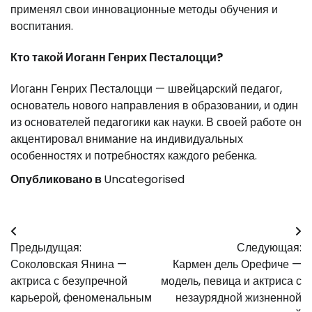
применял свои инновационные методы обучения и
воспитания.
Кто такой Иоганн Генрих Песталоцци?
Иоганн Генрих Песталоцци — швейцарский педагог,
основатель нового направления в образовании, и один
из основателей педагогики как науки. В своей работе он
акцентировал внимание на индивидуальных
особенностях и потребностях каждого ребенка.
Опубликовано в
Uncategorised
Навигация
Предыдущая:
Следующая:
по
Соколовская Янина —
Кармен дель Орефиче —
записям
актриса с безупречной
модель, певица и актриса с
карьерой, феноменальным
незаурядной жизненной