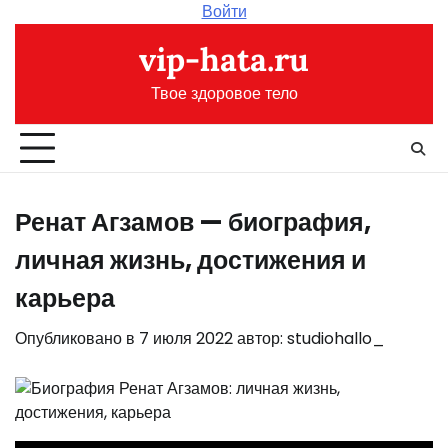
Перейти
Войти
к
vip-hata.ru
содержимому
Твое здоровое тело
Ренат Агзамов — биография,
личная жизнь, достижения и
карьера
Опубликовано в
7 июля 2022
автор:
studiohallo_