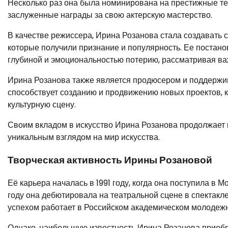
Несколько раз она была номинирована на престижные т
заслуженные награды за свою актерскую мастерство.
В качестве режиссера, Ирина Розанова стала создавать
которые получили признание и популярность. Ее постано
глубиной и эмоциональностью потерию, рассматривая ва
Ирина Розанова также является продюсером и поддержив
способствует созданию и продвижению новых проектов, 
культурную сцену.
Своим вкладом в искусство Ирина Розанова продолжает в
уникальным взглядом на мир искусства.
Творческая активность Ирины Розановой
Её карьера началась в 1991 году, когда она поступила в
году она дебютировала на театральной сцене в спектакле
успехом работает в Российском академическом молодежн
Однако, наибольшую известность Ирина Розанова приобре