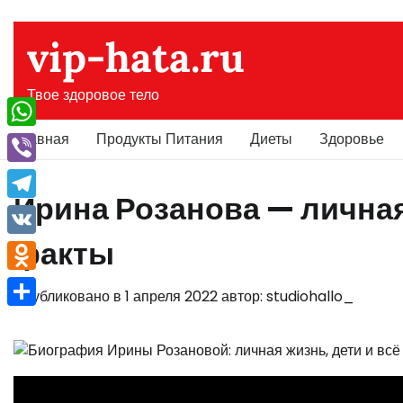
Перейти
к
vip-hata.ru
содержимому
Твое здоровое тело
Главная
Продукты Питания
Диеты
Здоровье
WhatsApp
Viber
Ирина Розанова — личная
Telegram
факты
VK
Odnoklassniki
Опубликовано в
1 апреля 2022
автор:
studiohallo_
Отправить