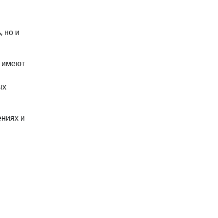
 но и
и имеют
ых
ениях и