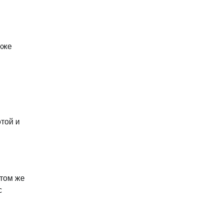
кже
той и
 том же
с