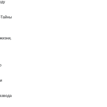
жду
 «Тайны
жизни,
о
ни
азвода