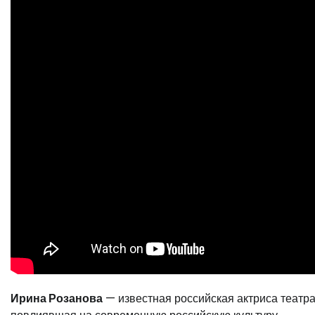
Ирина Розанова
— известная российская актриса театра 