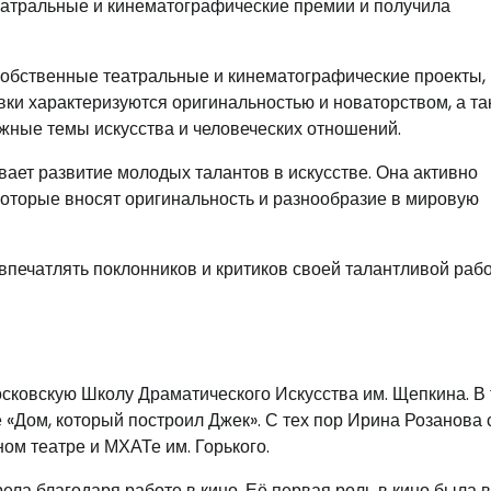
еатральные и кинематографические премии и получила
 собственные театральные и кинематографические проекты,
вки характеризуются оригинальностью и новаторством, а та
жные темы искусства и человеческих отношений.
ает развитие молодых талантов в искусстве. Она активно
которые вносят оригинальность и разнообразие в мировую
печатлять поклонников и критиков своей талантливой рабо
 Московскую Школу Драматического Искусства им. Щепкина. В
 «Дом, который построил Джек». С тех пор Ирина Розанова 
ом театре и МХАТе им. Горького.
ла благодаря работе в кино. Её первая роль в кино была в