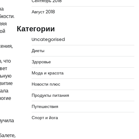
Сентябрь 2018
на
Август 2018
кости.
ляя
Категории
рой
Uncategorised
ения,
Диеты
, что
Здоровье
вет
Мода и красота
льную
звитие
Новости плюс
тала
Продукты питания
ногие
Путешествия
Спорт и йога
лучила
балете,