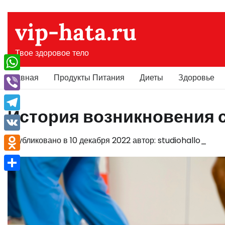
Перейти
к
vip-hata.ru
содержимому
Твое здоровое тело
Главная
Продукты Питания
Диеты
Здоровье
WhatsApp
Viber
История возникновения 
Telegram
VK
Опубликовано в
10 декабря 2022
автор:
studiohallo_
Odnoklassniki
Отправить