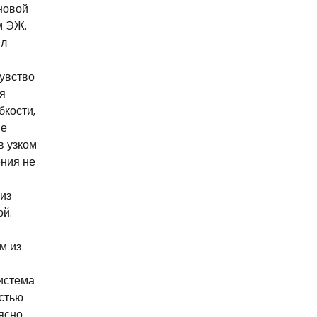
новой
м ЭЖ.
ыл
чувство
я
бкости,
ие
в узком
ения не
 из
ой.
м из
истема
остью
ясно