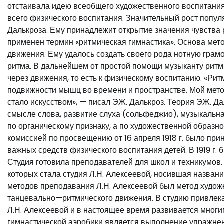
отстаивала идею всеобщего художественного воспитания.
всего физического воспитания. Значительный рост попул
Далькроза. Ему принадлежит открытие значения чувства
применен термин «ритмическая гимнастика». Основа мет
движения. Ему удалось создать своего рода нотную грам
ритма. В дальнейшем от простой помощи музыканту ритм
через движения, то есть к физическому воспитанию. «Рит
подвижности мышц во времени и пространстве. Мой мето
стало искусством», — писал ЭЖ. Далькроз. Теория ЭЖ. Да
смысле слова, развитие слуха (сольфеджио), музыкальн
по органическому признаку, а по художественной образн
комиссией по просвещению от 16 апреля 1918 г. было при
важных средств физического воспитания детей. В 1919 г.
Студия готовила преподавателей для школ и техникумов. 
которых стала студия Л.Н. Алексеевой, носившая назва
методов преподавания Л.Н. Алексеевой был метод худ
танцевально—ритмического движения. В студию привлека
Л.Н. Алексеевой и в настоящее время развивается мног
гимнастической аэробики является выполнение упражне