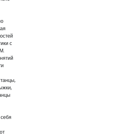
но
вая
ностей
ики с
М.
анятий
ти
 танцы,
ыжки,
танцы
 себя
от