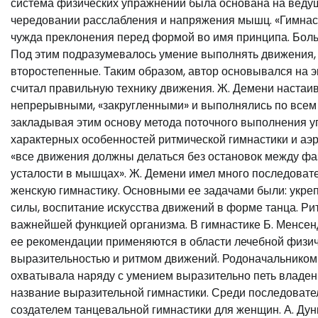
система физических упражнений была основана на веду
чередовании расслабления и напряжения мышц. «Гимнаст
чужда преклонения перед формой во имя принципа. Боль
Под этим подразумевалось умение выполнять движения,
второстепенные. Таким образом, автор основывался на 
считал правильную технику движения. Ж. Демени настаи
непрерывными, «закругленными» и выполнялись по всем
закладывая этим основу метода поточного выполнения у
характерных особенностей ритмической гимнастики и аэро
«все движения должны делаться без остановок между фа
усталости в мышцах». Ж. Демени имел много последоват
женскую гимнастику. Основными ее задачами были: укреп
силы, воспитание искусства движений в форме танца. Ри
важнейшей функцией организма. В гимнастике Б. Менсе
ее рекомендации применяются в области лечебной физиче
выразительностью и ритмом движений. Родоначальником 
охватывала наряду с умением выразительно петь владен
название выразительной гимнастики. Среди последовател
создателем танцевальной гимнастики для женщин. А. Дун