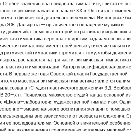
 Особое значение она придавала гимнастике, считая ее ос
ярности ритмики начался в начале ХХ в. Он связан с имене
 ритма в физической деятельности человека. Им впервые б
ода ЭЖ. Далькроза — органическое совпадение музыки и
оту движений, с помощью которой он развивал у играющих 
ическая гимнастика перешла к широким задачам воспитани
мическая гимнастика имеет своей целью усиление силы и ги
д ритмической гимнастики стремится к тому, чтобы движен
лькроза распадается на три части: ритмическая гимнастика 
ая пластика и импровизация. Автор классифицировал движ
ости. В первые же годы Советской власти Государственной
нято, что массовая ритмическая гимнастика является одним
 была создана «Студия пластического движения» З.Д. Вербов
В 20—х гг. Появилось множество студий танца, основной из
ние «Школа—лаборатория художественной гимнастики». Одни
ожественно—эмоционального воспитания женщин с помощью
лись женщины вне зависимости от возраста и сложения. С
ими ее последователями. Основной отличительной особенн
ний под аккомпанемент современных эстрадных мелодий с 