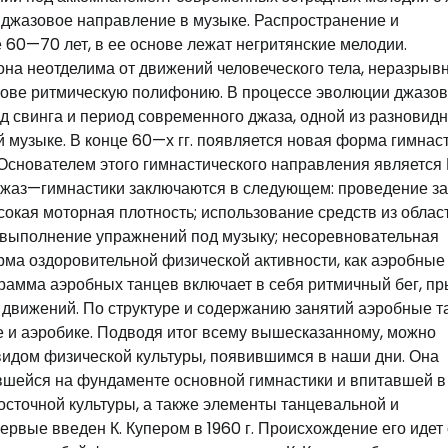
джазовое направление в музыке. Распространение и
60—70 лет, в ее основе лежат негритянские мелодии.
 она неотделима от движений человеческого тела, неразрыв
снове ритмическую полифонию. В процессе эволюции джазо
од свинга и период современного джаза, одной из разновид
 музыке. В конце 60—х гг. появляется новая форма гимнаст
снователем этого гимнастического направления является 
джаз—гимнастики заключаются в следующем: проведение з
окая моторная плотность; использование средств из облас
; выполнение упражнений под музыку; несоревновательная
орма оздоровительной физической активности, как аэробные
рамма аэробных танцев включает в себя ритмичный бег, пр
 движений. По структуре и содержанию занятий аэробные 
е и аэробике. Подводя итог всему вышесказанному, можно
видом физической культуры, появившимся в наши дни. Она
авшейся на фундаменте основной гимнастики и впитавшей в
сточной культуры, а также элементы танцевальной и
рвые введен К. Купером в 1960 г. Происхождение его идет 