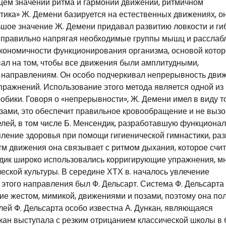
щем значении ритма и гармонии движений, ритмичном
ика» Ж. Демени базируется на естественных движениях, о
шое значение Ж. Демени придавал развитию ловкости и гиб
 правильно напрягая необходимые группы мышц и расслаб
экономичности функционирования организма, основой кото
вал на том, чтобы все движения были амплитудными,
 направлениям. Он особо подчеркивал непрерывность движ
пражнений. Использование этого метода является одной из
бики. Говоря о «непрерывности», Ж. Демени имел в виду то
зами, это обеспечит правильное кровообращение и не вызо
елей, в том числе Б. Менсендик, разработавшую функциона
ление здоровья при помощи гигиенической гимнастики, ра
тм движения она связывает с ритмом дыхания, которое счи
ндик широко использовались корригирующие упражнения, м
ской культуры. В середине ХТХ в. началось увлечение
этого направления был Ф. Дельсарт. Система Ф. Дельсарта
ие жестом, мимикой, движениями и позами, поэтому она по
ей Ф. Дельсарта особо известна А. Дункан, являющаяся
кан выступала с резким отрицанием классической школы в 