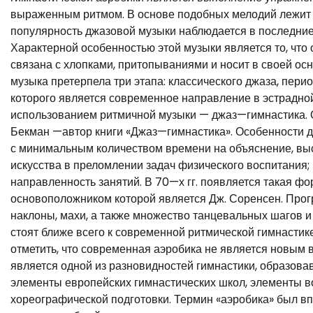
выраженным ритмом. В основе подобных мелодий лежит 
популярность джазовой музыки наблюдается в последние 
Характерной особенностью этой музыки является то, что
связана с хлопками, притопываниями и носит в своей о
музыка претерпела три этапа: классического джаза, пери
которого является современное направление в эстрадной
использованием ритмичной музыки — джаз—гимнастика. О
Бекман —автор книги «Джаз—гимнастика». Особенности 
с минимальным количеством времени на объяснение, выс
искусства в преломлении задач физического воспитания
направленность занятий. В 70—х гг. появляется такая ф
основоположником которой является Дж. Соренсен. Прог
наклоны, махи, а также множество танцевальных шагов и
стоят ближе всего к современной ритмической гимнастик
отметить, что современная аэробика не является новым 
является одной из разновидностей гимнастики, образов
элементы европейских гимнастических школ, элементы во
хореографической подготовки. Термин «аэробика» был впе