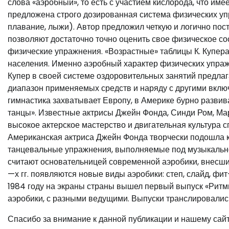
слова «аэробный», то есть с участием кислорода, что име
предложена строго дозированная система физических у
плавание, лыжи). Автор предложил четкую и логично по
позволяют достаточно точно оценить свое физическое со
физические упражнения. «Возрастные» таблицы К. Купера
населения. Именно аэробный характер физических упраж
Купер в своей системе оздоровительных занятий предлаг
диапазон применяемых средств и наряду с другими включ
гимнастика захватывает Европу, в Америке бурно разви
танцы». Известные актрисы Джейн Фонда, Синди Ром, Ма
высокое актерское мастерство и двигательная культура 
Американская актриса Джейн Фонда творчески подошла к 
танцевальные упражнения, выполняемые под музыкально
считают основательницей современной аэробики, внесши
—х гг. появляются новые виды аэробики: степ, слайд, фит
1984 году на экраны страны вышел первый выпуск «Ритми
аэробики, с разными ведущими. Выпуски транслировались 
Спасибо за внимание к данной публикации и нашему сайт