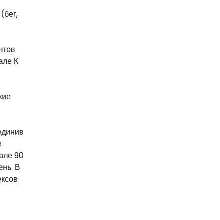
(бег,
нтов
ле К.
кие
единив
е
але 90
ень. В
ексов