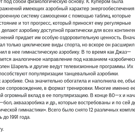
ет под собой физиологическую основу. К. Купером была
пражнений имеющих аэробный характер энергообеспечения 
строенную систему самооценки с помощью таблиц, которые
стояние и тот прогресс, который приносят ему регулярные
 делают аэробику доступной практически для всех континге
нений придает им особую оздоровительную ценность. Внача
ал только циклические виды спорта, но вскоре он расширил
ил в нее гимнастическую аэробику. В то время как Джаз—
вается аналогичное направление под названием «аэробичес
рлен Шарель и другие ведут телевизионные программы. Их
способствуют популяризации танцевальной аэробики.
аэробике. Она значительно обогатила и наполнила ее, объ
е сопровождение, в формат тренировки. Многие именно е
й огромный вклад в ее популяризацию. В конце 80—х и нач
—бол, аквааэробика и др., которые востребованы и по сей д
ческой гимнастики». Всего было снято 12 различных компл
до 1991 года.
у.