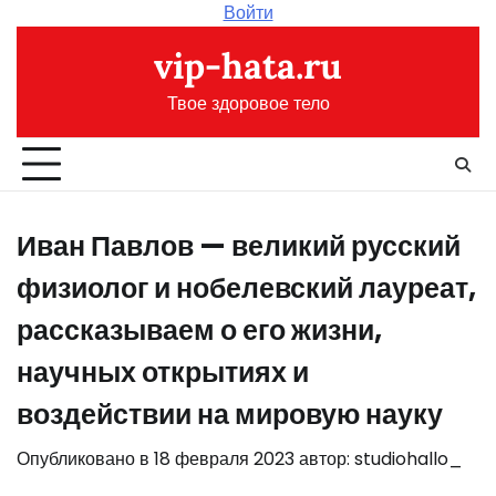
Перейти
Войти
к
vip-hata.ru
содержимому
Твое здоровое тело
Иван Павлов — великий русский
физиолог и нобелевский лауреат,
рассказываем о его жизни,
научных открытиях и
воздействии на мировую науку
Опубликовано в
18 февраля 2023
автор:
studiohallo_