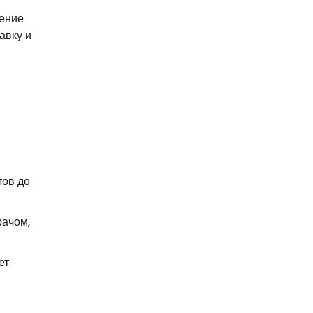
чение
авку и
тов до
рачом,
ет