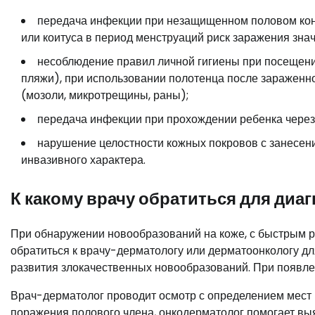
передача инфекции при незащищенном половом кон
или коитуса в период менструаций риск заражения знач
несоблюдение правил личной гигиены при посещени
пляжи), при использовании полотенца после зараженно
(мозоли, микротрещины, раны);
передача инфекции при прохождении ребенка через
нарушение целостности кожных покровов с занесен
инвазивного характера.
К какому врачу обратиться для диа
При обнаружении новообразований на коже, с быстрым 
обратиться к врачу-дерматологу или дерматоонкологу дл
развития злокачественных новообразований. При появлен
Врач-дерматолог проводит осмотр с определением мест 
поражения полового члена, онкодерматолог помогает выя