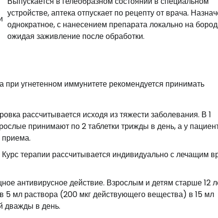
Выпускается в гелеобразном состоянии в специальном
устройстве, аптека отпускает по рецепту от врача. Назна
и
однократное, с нанесением препарата локально на бород
ожидая заживление после обработки.
а при угнетенном иммунитете рекомендуется принимать
овка рассчитывается исходя из тяжести заболевания. В 1
рослые принимают по 2 таблетки трижды в день, а у пациен
4 приема.
Курс терапии рассчитывается индивидуально с лечащим в
ое антивирусное действие. Взрослым и детям старше 12 л
в 5 мл раствора (200 мкг действующего вещества) в 15 мл
й дважды в день.