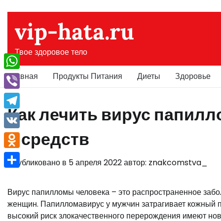
Перейти
к
vip-hata.ru
содержимому
Твое здоровое тело
Главная
Продукты Питания
Диеты
Здоровье
WhatsApp
Viber
Как лечить вирус папилл
Telegram
и средств
VK
Odnoklassniki
Опубликовано в
5 апреля 2022
автор:
znakcomstva_
Отправить
Вирус папилломы человека – это распространенное забол
женщин. Папилломавирус у мужчин затрагивает кожный п
высокий риск злокачественного перерождения имеют нов