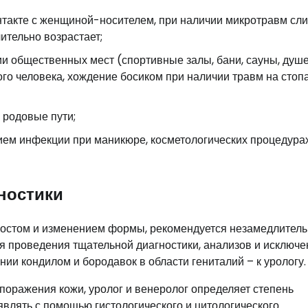
такте с женщиной-носителем, при наличии микротравм сл
ительно возрастает;
и общественных мест (спортивные залы, бани, сауны, душ
го человека, хождение босиком при наличии травм на стоп
 родовые пути;
ием инфекции при маникюре, косметологических процедура
гностики
ростом и изменением формы, рекомендуется незамедлител
я проведения тщательной диагностики, анализов и исключе
ии кондилом и бородавок в области гениталий – к урологу.
поражения кожи, уролог и венеролог определяет степень
влять с помощью гистологического и цитологического