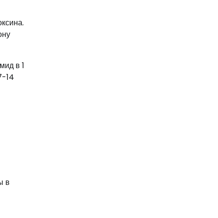
оксина.
ону
мид в 1
7-14
ы в