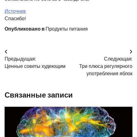
Источник
Спасибо!
Опубликовано в
Продукты питания
Навигация
Предыдущая:
Следующая:
по
Ценные советы худеющим
Три плюса регулярного
записям
употребления яблок
Связанные записи