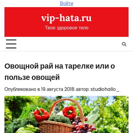
Перейти
Войти
к
vip-hata.ru
содержимому
Твое здоровое тело
Овощной рай на тарелке или о
пользе овощей
Опубликовано в
19 августа 2018
автор:
studiohallo_