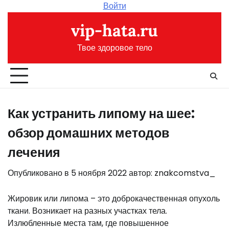
Перейти
Войти
к
vip-hata.ru
содержимому
Твое здоровое тело
Как устранить липому на шее:
обзор домашних методов
лечения
Опубликовано в
5 ноября 2022
автор:
znakcomstva_
Жировик или липома – это доброкачественная опухоль
ткани. Возникает на разных участках тела.
Излюбленные места там, где повышенное