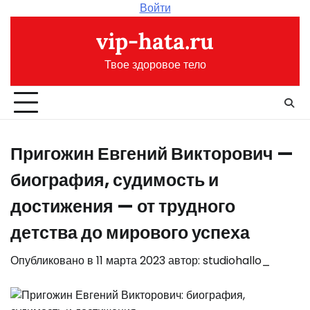
Перейти
Войти
к
vip-hata.ru
содержимому
Твое здоровое тело
Пригожин Евгений Викторович —
биография, судимость и
достижения — от трудного
детства до мирового успеха
Опубликовано в
11 марта 2023
автор:
studiohallo_