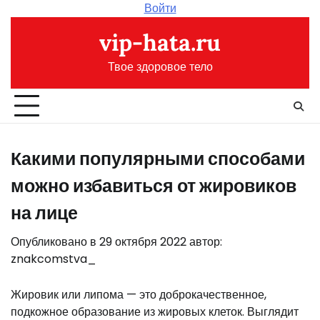
Перейти
Войти
к
vip-hata.ru
содержимому
Твое здоровое тело
Какими популярными способами
можно избавиться от жировиков
на лице
Опубликовано в
29 октября 2022
автор:
znakcomstva_
Жировик или липома — это доброкачественное,
подкожное образование из жировых клеток. Выглядит