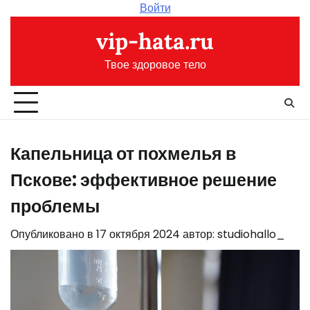
Перейти
Войти
к
vip-hata.ru
содержимому
Твое здоровое тело
Капельница от похмелья в
Пскове: эффективное решение
проблемы
Опубликовано в
17 октября 2024
автор:
studiohallo_