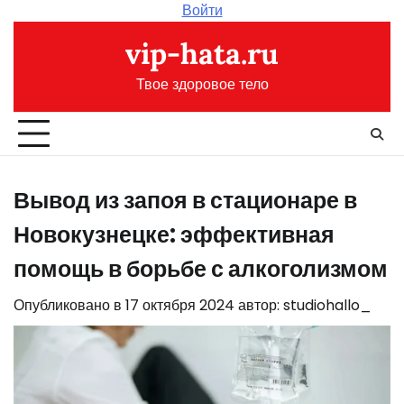
Перейти
Войти
к
vip-hata.ru
содержимому
Твое здоровое тело
Вывод из запоя в стационаре в
Новокузнецке: эффективная
помощь в борьбе с алкоголизмом
Опубликовано в
17 октября 2024
автор:
studiohallo_