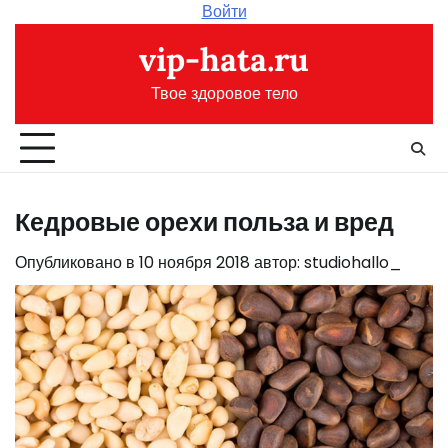
Перейти
Войти
к
vip-hata.ru
содержимому
Твое здоровое тело
Кедровые орехи польза и вред
Опубликовано в
10 ноября 2018
автор:
studiohallo_