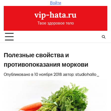
Перейти
Войти
к
vip-hata.ru
содержимому
Твое здоровое тело
Полезные свойства и
противопоказания моркови
Опубликовано в
10 ноября 2018
автор:
studiohallo_