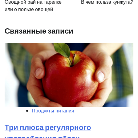
Овощной рай на тарелке
В чем польза кунжута?
записям
или о пользе овощей
Связанные записи
Продукты питания
Три плюса регулярного