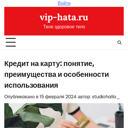
Перейти
Войти
к
vip-hata.ru
содержимому
Твое здоровое тело
Кредит на карту: понятие,
преимущества и особенности
использования
Опубликовано в
15 февраля 2024
автор:
studiohallo_