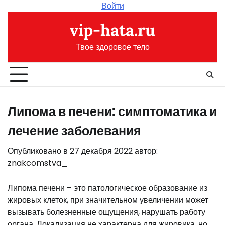
Перейти
Войти
к
vip-hata.ru
содержимому
Твое здоровое тело
Липома в печени: симптоматика и
лечение заболевания
Опубликовано в
27 декабря 2022
автор:
znakcomstva_
Липома печени – это патологическое образование из
жировых клеток, при значительном увеличении может
вызывать болезненные ощущения, нарушать работу
органа. Локализация не характерна для жировика, но