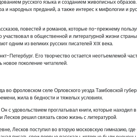
ованием русского языка и созданием живописных образов.
 и народных преданий, а также интерес к мифологии и ру
ссказов, повестей и романов, которые по-прежнему польз
о участвовал в общественной и литературной жизни страны
ют одним из великих русских писателей XIX века.
анкт-Петербург. Его творчество остается неотъемлемой час
ь новое поколение читателей.
ода во фроловском селе Орловского уезда Тамбовской губер
ремени, жила в бедности и тяжелых условиях.
 Он с удовольствием проглатывал книги, которые находил в
ти Лесков решил связать свою жизнь с литературой.
евне, Лесков поступил во вторую московскую гимназию, где
начал писать свои первые рассказы, которые были оценены