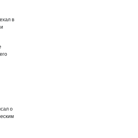
ехал в
 и
е
его
исал о
ческим