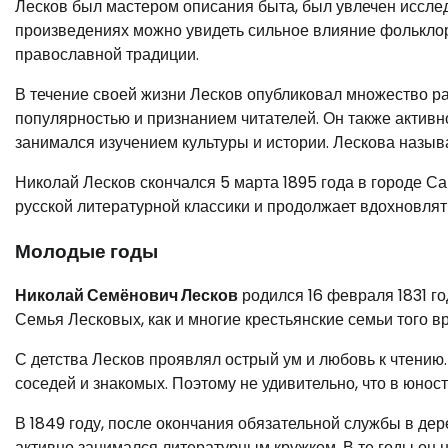
Лесков был мастером описания быта, был увлечен исслед
произведениях можно увидеть сильное влияние фольклора
православной традиции.
В течение своей жизни Лесков опубликовал множество ра
популярностью и признанием читателей. Он также активн
занимался изучением культуры и истории. Лескова называ
Николай Лесков скончался 5 марта 1895 года в городе С
русской литературной классики и продолжает вдохновлят
Молодые годы
Николай Семёнович Лесков
родился 16 февраля 1831 г
Семья Лесковых, как и многие крестьянские семьи того в
С детства Лесков проявлял острый ум и любовь к чтению.
соседей и знакомых. Поэтому не удивительно, что в юнос
В 1849 году, после окончания обязательной службы в дер
активно занимался литературным кружком. В те годы он 