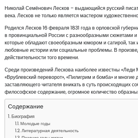
Николай Семёнович Лесков – выдающийся русский писате
века. Лесков не только является мастером художественн
Родился Лесков 16 февраля 1831 года в орловской губер
в провинциальной России с разнообразными сюжетами и н
которые обладают своеобразным юмором и сатирой, так и 
любовные истории или социальные проблемы. В произве
действительности того времени.
Среди произведений Лескова наиболее известны «Леди Ма
«Врублевский переворот», «Пилигрим и бомба» и многие д
заставляющего читателя вникать в суть происходящих со
философское содержание, огромное количество образных
Содержание
Биография
Молодые годы
Литературная деятельность
Поздние годы жизни