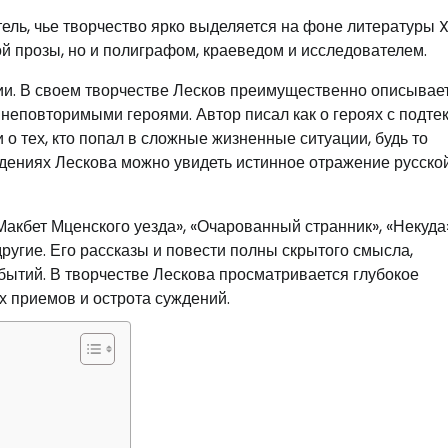
ль, чье творчество ярко выделяется на фоне литературы X
ой прозы, но и полиграфом, краеведом и исследователем.
нии. В своем творчестве Лесков преимущественно описывае
еповторимыми героями. Автор писал как о героях с подтек
о тех, кто попал в сложные жизненные ситуации, будь то
дениях Лескова можно увидеть истинное отражение русско
кбет Мценского уезда», «Очарованный странник», «Некуда»
ругие. Его рассказы и повести полны скрытого смысла,
бытий. В творчестве Лескова просматривается глубокое
 приемов и острота суждений.