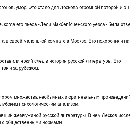
ургенев, умер. Это стало для Лескова огромной потерей и он
е, когда его пьеса «Леди Макбет Мценского уезда» была отв
льта в своей маленькой комнате в Москве. Его похоронили на
оставили яркий след в истории русской литературы. Его
 так и за рубежом.
тором множества необычных и оригинальных произведений
глубоким психологическим анализом.
тавший жемчужиной русской литературы. В нем Лесков иссл
и с общественными нормами.