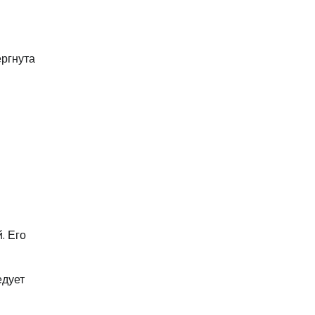
ергнута
. Его
едует