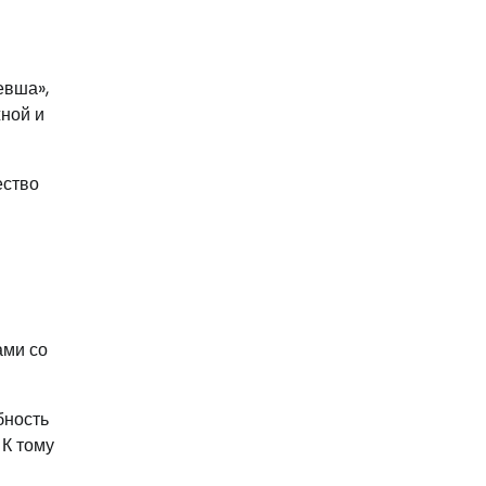
евша»,
жной и
ество
ами со
бность
 К тому