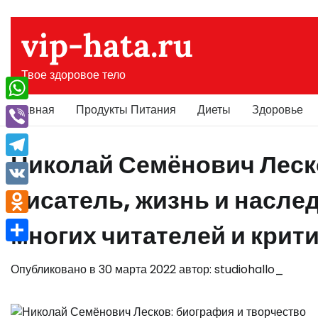
Перейти
к
vip-hata.ru
содержимому
Твое здоровое тело
Главная
Продукты Питания
Диеты
Здоровье
WhatsApp
Viber
Николай Семёнович Леск
Telegram
писатель, жизнь и насле
VK
Odnoklassniki
многих читателей и крит
Отправить
Опубликовано в
30 марта 2022
автор:
studiohallo_