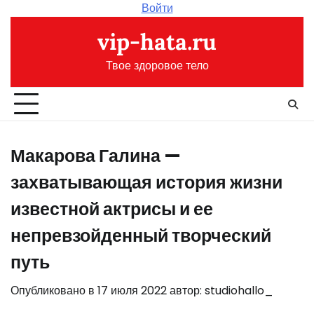
Перейти
Войти
к
vip-hata.ru
содержимому
Твое здоровое тело
Макарова Галина —
захватывающая история жизни
известной актрисы и ее
непревзойденный творческий
путь
Опубликовано в
17 июля 2022
автор:
studiohallo_