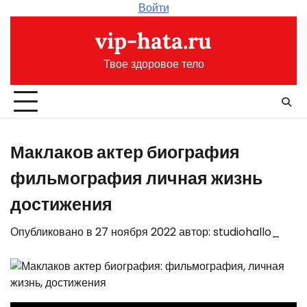
Перейти
Войти
к
vip-hata.ru
содержимому
Твое здоровое тело
Маклаков актер биография
фильмография личная жизнь
достижения
Опубликовано в
27 ноября 2022
автор:
studiohallo_