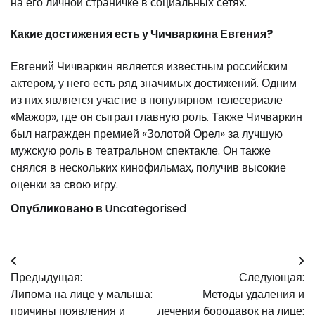
на его личной страничке в социальных сетях.
Какие достижения есть у Чичваркина Евгения?
Евгений Чичваркин является известным российским
актером, у него есть ряд значимых достижений. Одним
из них является участие в популярном телесериале
«Мажор», где он сыграл главную роль. Также Чичваркин
был награжден премией «Золотой Орел» за лучшую
мужскую роль в театральном спектакле. Он также
снялся в нескольких кинофильмах, получив высокие
оценки за свою игру.
Опубликовано в
Uncategorised
Навигация
Предыдущая:
Следующая:
по
Липома на лице у малыша:
Методы удаления и
записям
причины появления и
лечения бородавок на лице: