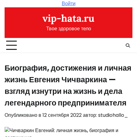
Перейти
Войти
к
vip-hata.ru
содержимому
Твое здоровое тело
Биография, достижения и личная
жизнь Евгения Чичваркина —
взгляд изнутри на жизнь и дела
легендарного предпринимателя
Опубликовано в
12 сентября 2022
автор:
studiohallo_