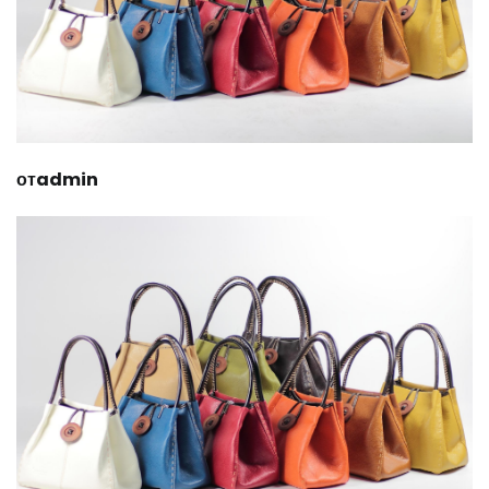
отadmin