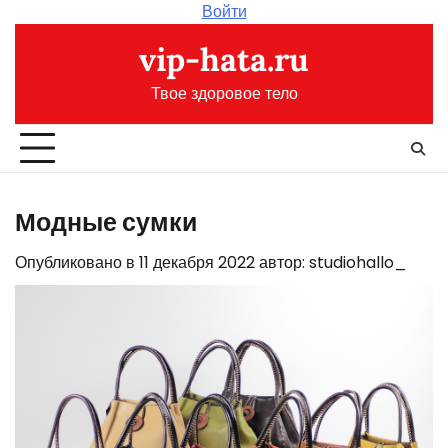
Перейти
Войти
к
vip-hata.ru
содержимому
Твое здоровое тело
Модные сумки
Опубликовано в
11 декабря 2022
автор:
studiohallo_