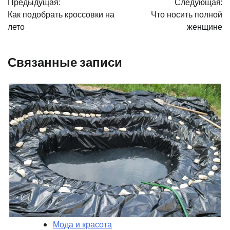
Предыдущая:
Следующая:
по
Как подобрать кроссовки на
Что носить полной
записям
лето
женщине
Связанные записи
Мода и красота