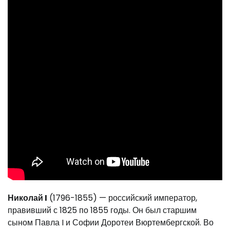
Николай I
(1796-1855) — российский император,
правивший с 1825 по 1855 годы. Он был старшим
сыном Павла I и Софии Доротеи Вюртембергской. Во