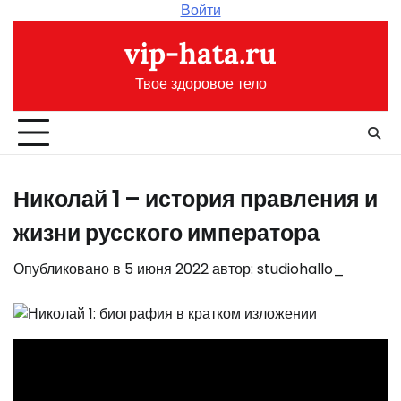
Перейти
Войти
к
vip-hata.ru
содержимому
Твое здоровое тело
Николай 1 – история правления и
жизни русского императора
Опубликовано в
5 июня 2022
автор:
studiohallo_