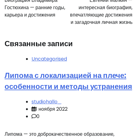
Биография Владимира
Евгений Малкин —
записям
Гостюхина — ранние годы,
интересная биография,
карьера и достижения
впечатляющие достижения
и загадочная личная жизнь
Связанные записи
Uncategorised
Липома с локализацией на плече:
особенности и методы устранения
studiohallo_
1 ноября 2022
0
Липома — это доброкачественное образование,