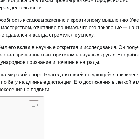
м. Родился он в тихом провинциальном городе, но смог
ерах деятельности.
особность к самовыражению и креативному мышлению. Уже
мастерством, отчетливо понимая, что его призвание — на с
е сдавался и всегда стремился к успеху.
ыл его вклад в научные открытия и исследования. Он полу
 стал признанным авторитетом в научных кругах. Его рабо
дународное признание и почетные награды.
 на мировой спорт. Благодаря своей выдающейся физичес
по бегу на длинные дистанции. Его достижения в легкой ат
околение на подвиги.