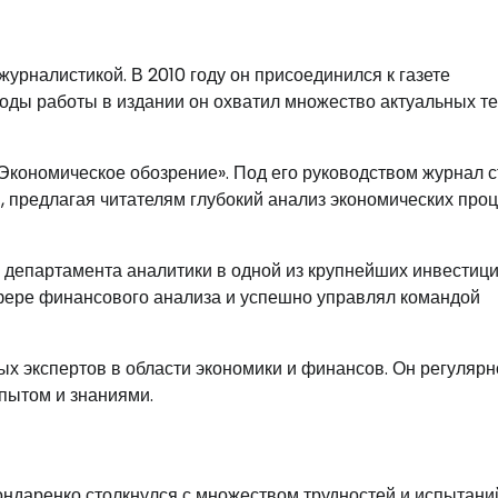
урналистикой. В 2010 году он присоединился к газете
годы работы в издании он охватил множество актуальных те
Экономическое обозрение». Под его руководством журнал с
, предлагая читателям глубокий анализ экономических про
я департамента аналитики в одной из крупнейших инвестиц
фере финансового анализа и успешно управлял командой
х экспертов в области экономики и финансов. Он регулярн
пытом и знаниями.
аренко столкнулся с множеством трудностей и испытани