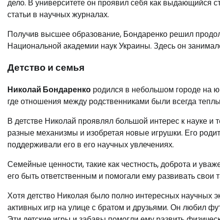
дело. В университете он проявил себя как выдающийся с
статьи в научных журналах.
Получив высшее образование, Бондаренко решил продолж
Национальной академии наук Украины. Здесь он занимал
Детство и семья
Николай Бондаренко
родился в небольшом городе на юг
где отношения между родственниками были всегда теплы
В детстве Николай проявлял большой интерес к науке и т
разные механизмы и изобретая новые игрушки. Его роди
поддерживали его в его научных увлечениях.
Семейные ценности, такие как честность, доброта и ува
его быть ответственным и помогали ему развивать свои 
Хотя детство Николая было полно интересных научных э
активных игр на улице с братом и друзьями. Он любил фу
Эти детские игры и забавы помогли ему развить физическ