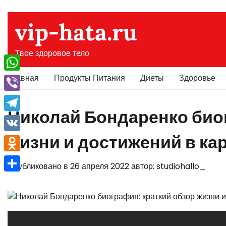
Перейти
к
vip-hata.ru
содержимому
Твое здоровое тело
Главная
Продукты Питания
Диеты
Здоровье
WhatsApp
Viber
Николай Бондаренко био
Telegram
жизни и достижений в ка
VK
Odnoklassniki
Опубликовано в
26 апреля 2022
автор:
studiohallo_
Отправить