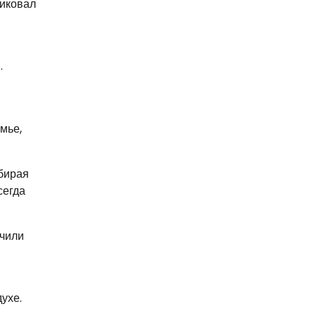
ликовал
.
мье,
збирая
сегда
учили
ухе.