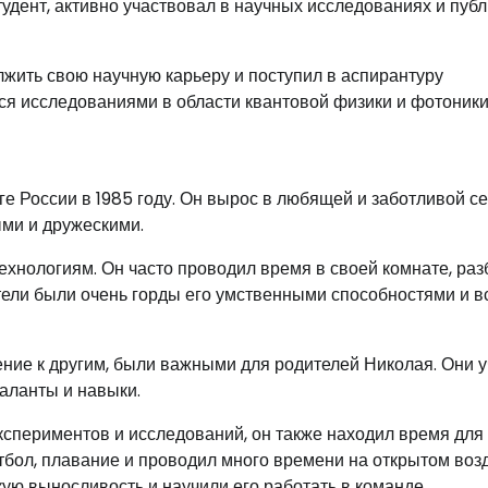
тудент, активно участвовал в научных исследованиях и пуб
ить свою научную карьеру и поступил в аспирантуру
ся исследованиями в области квантовой физики и фотоники
е России в 1985 году. Он вырос в любящей и заботливой се
ми и дружескими.
ехнологиям. Он часто проводил время в своей комнате, ра
тели были очень горды его умственными способностями и в
жение к другим, были важными для родителей Николая. Они 
таланты и навыки.
кспериментов и исследований, он также находил время для
тбол, плавание и проводил много времени на открытом возд
ую выносливость и научили его работать в команде.