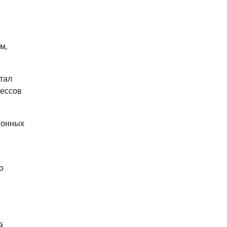
м,
тал
цессов
ионных
о
й.