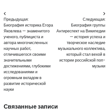
Навигация
Предыдущая:
Следующая:
по
Биография историка Егора
Биография группы
записям
Яковлева — знаменитого
Антиреспект на Википедии
ученого, публициста и
— история успеха и
автора многочисленных
творческое наследие
научных работ,
музыкального коллектива,
отличившегося своими
который стал вехой в
значительными
истории российской поп-
достижениями, глубокими
музыки
исследованиями и
огромным вкладом в
развитие исторической
науки
Связанные записи