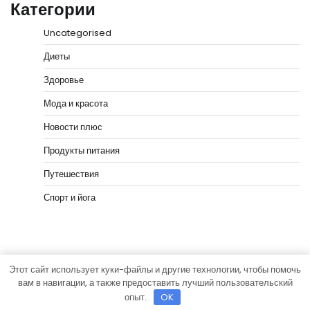
Категории
Uncategorised
Диеты
Здоровье
Мода и красота
Новости плюс
Продукты питания
Путешествия
Спорт и йога
Этот сайт использует куки-файлы и другие технологии, чтобы помочь
Copyright © 2026
vip-hata.ru
Тема News Bank от
вам в навигации, а также предоставить лучший пользовательский
Adore Themes
.
опыт.
OK