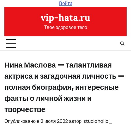
Перейти
Войти
к
vip-hata.ru
содержимому
Твое здоровое тело
Нина Маслова — талантливая
актриса и загадочная личность —
полная биография, интересные
факты о личной жизни и
творчестве
Опубликовано в
2 июля 2022
автор:
studiohallo_