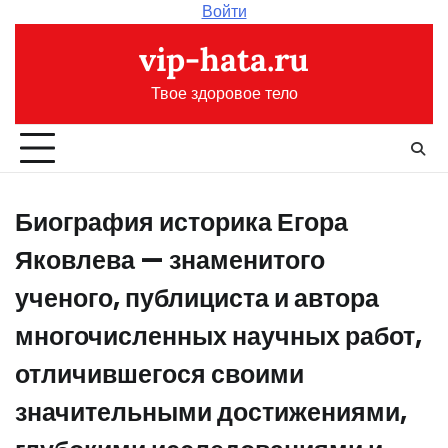
Перейти
Войти
к
vip-hata.ru
содержимому
Твое здоровое тело
Биография историка Егора
Яковлева — знаменитого
ученого, публициста и автора
многочисленных научных работ,
отличившегося своими
значительными достижениями,