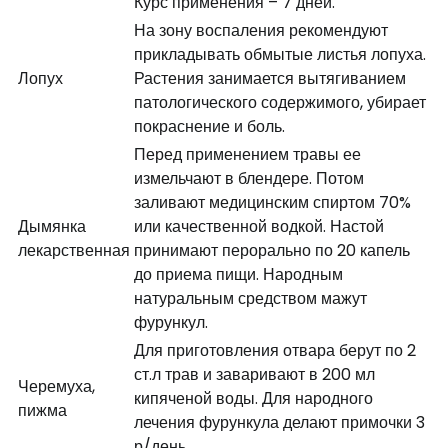
Курс применения – 7 дней.
На зону воспаления рекомендуют
прикладывать обмытые листья лопуха.
Лопух
Растения занимается вытягиванием
патологического содержимого, убирает
покраснение и боль.
Перед применением травы ее
измельчают в блендере. Потом
заливают медицинским спиртом 70%
Дымянка
или качественной водкой. Настой
лекарственная
принимают перорально по 20 капель
до приема пищи. Народным
натуральным средством мажут
фурункул.
Для приготовления отвара берут по 2
ст.л трав и заваривают в 200 мл
Черемуха,
кипяченой воды. Для народного
пижма
лечения фурункула делают примочки 3
р/день.