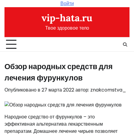
Перейти
Войти
к
vip-hata.ru
содержимому
Твое здоровое тело
Обзор народных средств для
лечения фурункулов
Опубликовано в
27 марта 2022
автор:
znakcomstva_
Народное средство от фурункулов – это
эффективная альтернатива лекарственным
препаратам. Домашнее лечение чирьев позволяет