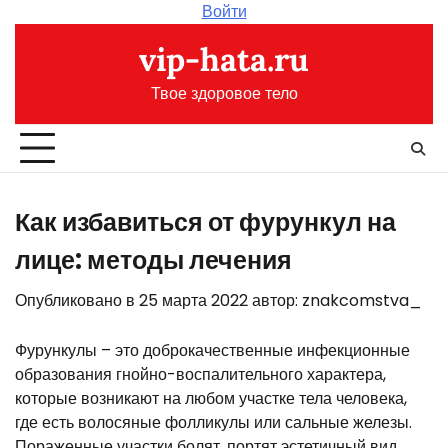
Перейти
Войти
к
vip-hata.ru
содержимому
Твое здоровое тело
Как избавиться от фурункул на
лице: методы лечения
Опубликовано в
25 марта 2022
автор:
znakcomstva_
Фурункулы – это доброкачественные инфекционные
образования гнойно-воспалительного характера,
которые возникают на любом участке тела человека,
где есть волосяные фолликулы или сальные железы.
Пораженные участки болят, портят эстетичный вид