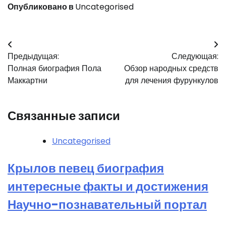
Опубликовано в
Uncategorised
Навигация
Предыдущая:
Следующая:
по
Полная биография Пола
Обзор народных средств
записям
Маккартни
для лечения фурункулов
Связанные записи
Uncategorised
Крылов певец биография
интересные факты и достижения
Научно-познавательный портал