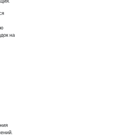
ция.
ся
ию
здок на
ения
нений.