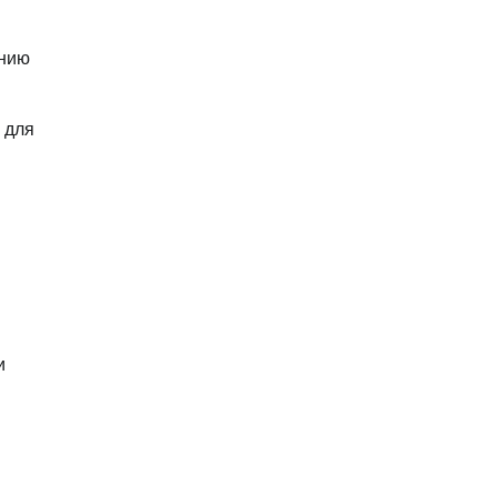
ению
 для
и