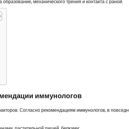
 образование, механического трения и контакта с раной.
в
омендации иммунологов
факторов. Согласно рекомендациям иммунологов, в повсед
инами, растительной пищей, белками;