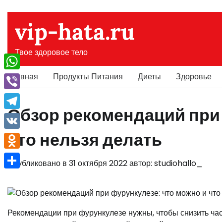
Перейти
к
vip-hata.ru
содержимому
Твое здоровое тело
Главная
Продукты Питания
Диеты
Здоровье
WhatsApp
Viber
Обзор рекомендаций при 
Telegram
что нельзя делать
VK
Odnoklassniki
Опубликовано в
31 октября 2022
автор:
studiohallo_
Отправить
Рекомендации при фурункулезе нужны, чтобы снизить ча