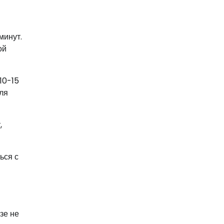
минут.
ой
10-15
для
,
ься с
зе не