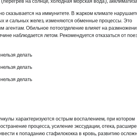
(перегрев на солнце, холодная морская вода), акклиматиза
о сказывается на иммунитете. В жарком климате нарушает
ых и сальных желез, изменяются обменные процессы. Это
ым агентам. Обильное потоотделение влияет на размножен
чине наблюдается летом. Рекомендуется отказаться от пое
ункулы характеризуются острым воспалением, при котором
остранение процесса, усиление экссудации, отека, расшир
ивести к попаданию стафилококка в кровь, развитию ослож