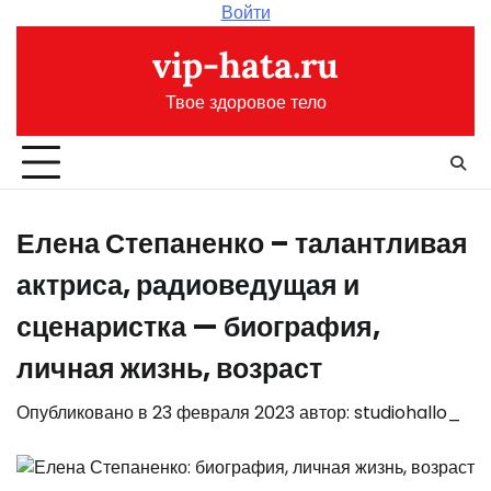
Перейти
Войти
к
vip-hata.ru
содержимому
Твое здоровое тело
Елена Степаненко – талантливая
актриса, радиоведущая и
сценаристка — биография,
личная жизнь, возраст
Опубликовано в
23 февраля 2023
автор:
studiohallo_